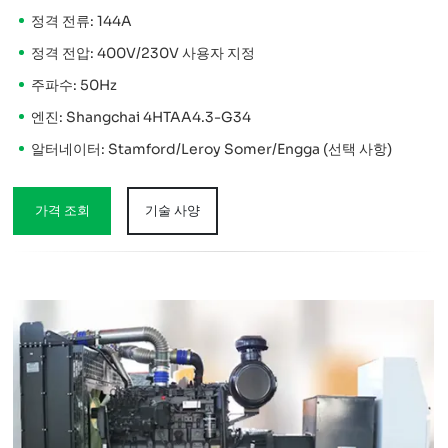
정격 전류: 144A
정격 전압: 400V/230V 사용자 지정
주파수: 50Hz
엔진: Shangchai 4HTAA4.3-G34
알터네이터: Stamford/Leroy Somer/Engga (선택 사항)
가격 조회
기술 사양