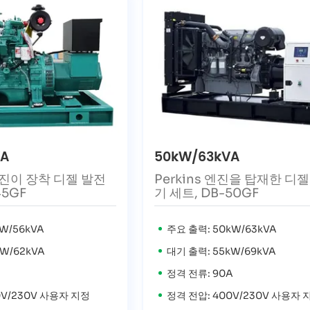
VA
50kW/63kVA
엔진이 장착 디젤 발전
Perkins 엔진을 탑재한 디
45GF
기 세트, DB-50GF
W/56kVA
주요 출력: 50kW/63kVA
W/62kVA
대기 출력: 55kW/69kVA
정격 전류: 90A
0V/230V 사용자 지정
정격 전압: 400V/230V 사용자 