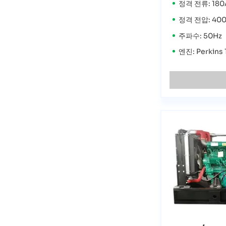
정격 전류: 180
정격 전압: 40
주파수: 50Hz
엔진: Perkins