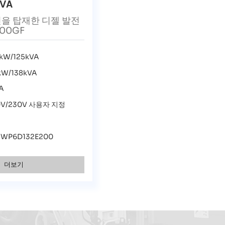
kVA
엔진을 탑재한 디젤 발전
100GF
kW/125kVA
kW/138kVA
A
0V/230V 사용자 지정
i WP6D132E200
더보기