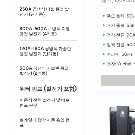
세트, DB-50
250A 공냉식 디젤 용접 발
전기 (단기통)
주요 출력: 50k
대기 출력: 55k
300A-600A 수냉식 디젤
용접 발전기 (4기통)
정격 전류: 90
정격 전압: 40
120A-180A 공냉식 가솔린
용접 발전기 (단기통)
주파수: 50Hz
엔진: Yuchai,
300A 공냉식 가솔린 용접
발전기 (2기통)
워터 펌프 (발전기 포함)
이동식 전력 발전기 및 배수
펌프 유닛
트레일러 장착 자동 흡입 펌
프