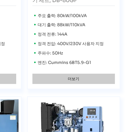
기 세트, DB-80GF
주요 출력: 80kW/100kVA
대기 출력: 88kW/110kVA
정격 전류: 144A
지정
정격 전압: 400V/230V 사용자 지정
주파수: 50Hz
엔진: Cummins 6BT5.9-G1
더보기