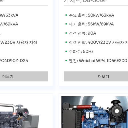
GF
기 세트, DB-50GF
W/63kVA
주요 출력: 50kW/63kVA
W/69kVA
대기 출력: 55kW/69kVA
A
정격 전류: 90A
0V/230V 사용자 지정
정격 전압: 400V/230V 사용자 
주파수: 50Hz
 YC4D90Z-D25
엔진: Weichai WP4.1D66E200
더보기
더보기