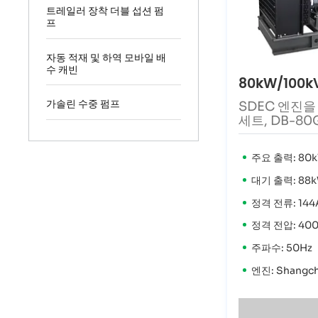
트레일러 장착 더블 섭션 펌
프
자동 적재 및 하역 모바일 배
수 캐빈
80kW/100k
가솔린 수중 펌프
SDEC 엔진을
세트, DB-80
주요 출력: 80k
대기 출력: 88k
정격 전류: 144
정격 전압: 40
주파수: 50Hz
엔진: Shangch