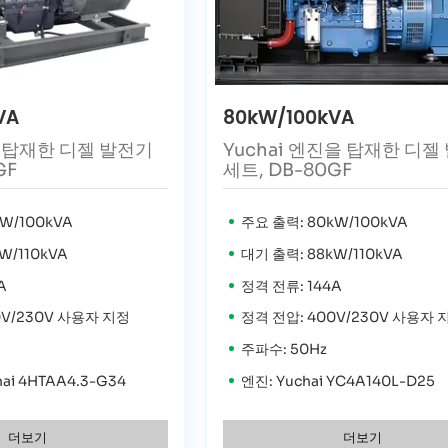
VA
80kW/100kVA
 탑재한 디젤 발전기
Yuchai 엔진을 탑재한 디젤
GF
세트, DB-80GF
W/100kVA
주요 출력: 80kW/100kVA
W/110kVA
대기 출력: 88kW/110kVA
A
정격 전류: 144A
0V/230V 사용자 지정
정격 전압: 400V/230V 사용자 
주파수: 50Hz
ai 4HTAA4.3-G34
엔진: Yuchai YC4A140L-D25
더보기
더보기