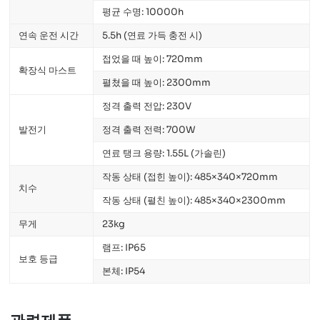
평균 수명: 10000h
연속 운전 시간
5.5h (연료 가득 충전 시)
접었을 때 높이: 720mm
확장식 마스트
펼쳤을 때 높이: 2300mm
정격 출력 전압: 230V
발전기
정격 출력 전력: 700W
연료 탱크 용량: 1.55L (가솔린)
작동 상태 (접힌 높이): 485×340×720mm
치수
작동 상태 (펼친 높이): 485×340×2300mm
무게
23kg
램프: IP65
보호 등급
본체: IP54