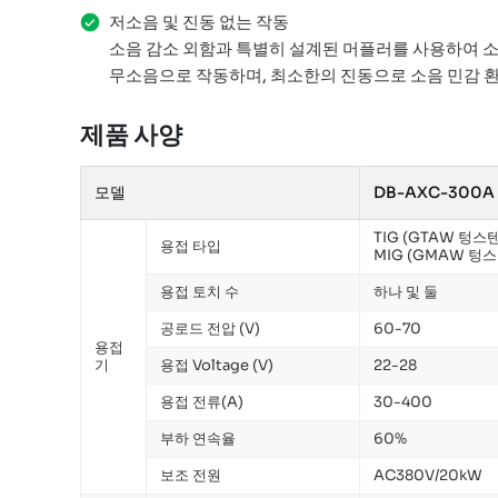
저소음 및 진동 없는 작동
소음 감소 외함과 특별히 설계된 머플러를 사용하여 
무소음으로 작동하며, 최소한의 진동으로 소음 민감 
제품 사양
모델
DB-AXC-300A
TIG (GTAW 텅스
용접 타입
MIG (GMAW 텅
용접 토치 수
하나 및 둘
공로드 전압 (V)
60-70
용접
기
용접 Voltage (V)
22-28
용접 전류(A)
30-400
부하 연속율
60%
보조 전원
AC380V/20kW