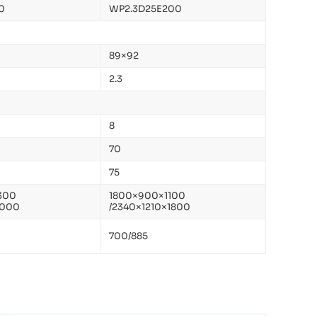
0
WP2.3D25E200
89×92
2.3
8
70
75
300
1800×900×1100
2000
/2340×1210×1800
700/885