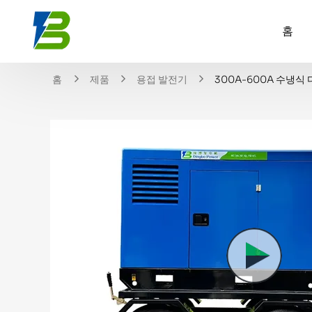
홈
홈
제품
용접 발전기
300A-600A 수냉식 