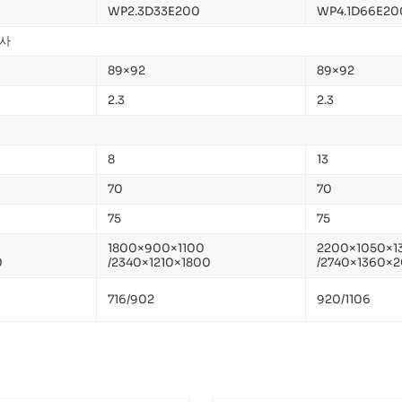
WP2.3D33E200
WP4.1D66E20
분사
89×92
89×92
2.3
2.3
8
13
70
70
75
75
1800×900×1100
2200×1050×1
0
/2340×1210×1800
/2740×1360×
716/902
920/1106