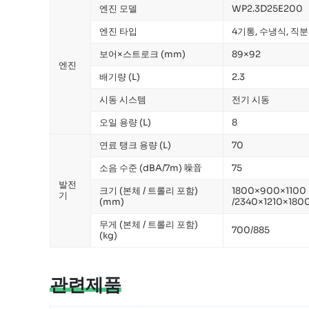
엔진 모델
WP2.3D25E200
엔진 타입
4기통, 수냉식, 직
보어×스트로크 (mm)
89×92
엔진
배기량 (L)
2.3
시동 시스템
전기 시동
오일 용량 (L)
8
연료 탱크 용량 (L)
70
소음 수준 (dBA/7m) 噪音
75
발전
크기 (본체 / 트롤리 포함)
1800×900×1100
기
(mm)
/2340×1210×180
무게 (본체 / 트롤리 포함)
700/885
(kg)
관련제품