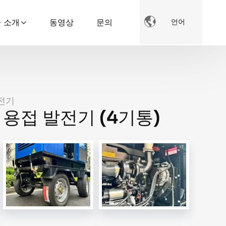

 소개
동영상
문의
언어
발전기
 용접 발전기 (4기통)