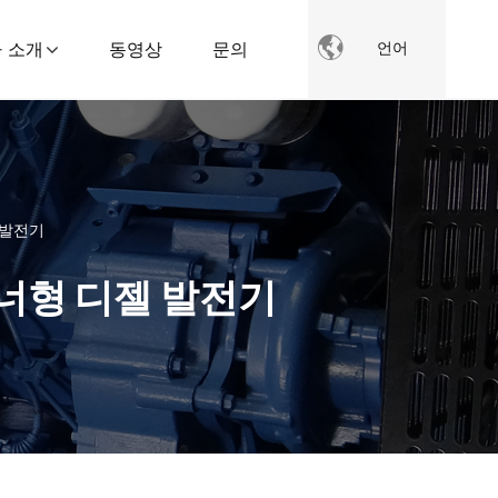

 소개
동영상
문의
언어
 발전기
너형 디젤 발전기