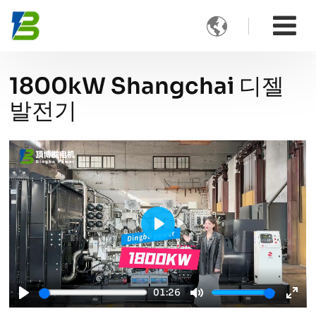

1800kW Shangchai 디젤
발전기
Play
01:26
Play
Mute
Ente