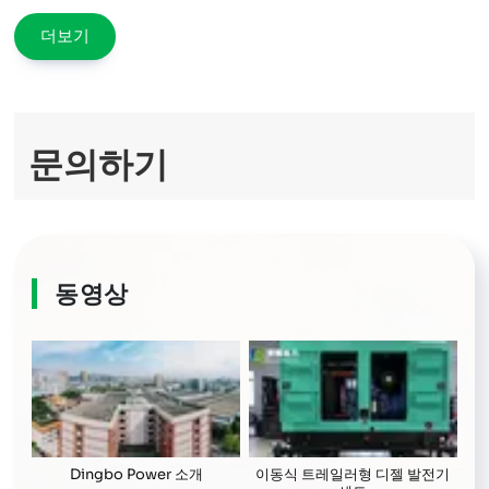
full
더보기
문의하기
동영상
Dingbo Power 소개
이동식 트레일러형 디젤 발전기