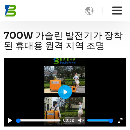

700W 가솔린 발전기가 장착
된 휴대용 원격 지역 조명
Play
00:32
Play
Mute
Ente