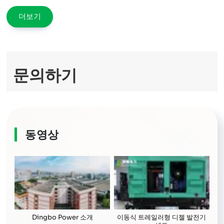
full
더보기
문의하기
동영상
Dingbo Power 소개
이동식 트레일러형 디젤 발전기