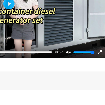
Play
00:37
Mute
En
fu