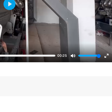
Play
00:25
Mute
En
fu