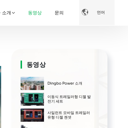

 소개
동영상
문의
언어
동영상
Dingbo Power 소개
이동식 트레일러형 디젤 발
전기 세트
사일런트 모바일 트레일러
유형 디젤 젠셋