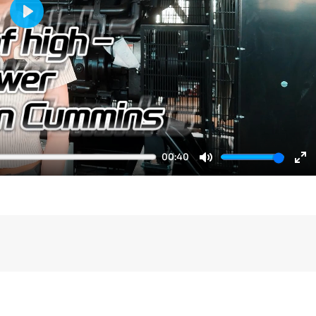
Play
00:40
Mute
En
fu